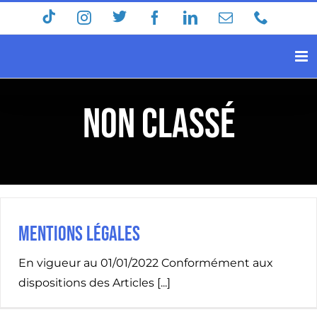
Skip
Tiktok
Twitter
Instagram
Facebook
LinkedIn
Email
Phone
to
content
Non classé
Mentions légales
En vigueur au 01/01/2022 Conformément aux
dispositions des Articles [...]