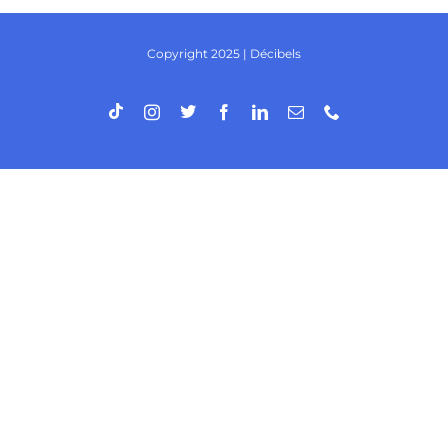
Copyright 2025 | Décibels
Tiktok
Twitter
Instagram
Facebook
LinkedIn
Email
Phone